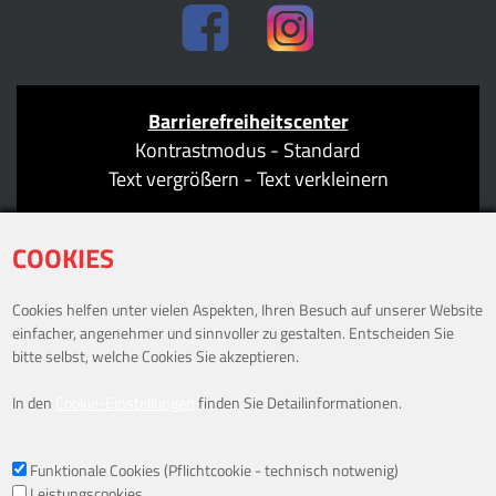
Barrierefreiheitscenter
Kontrastmodus
-
Standard
Text vergrößern
-
Text verkleinern
COOKIES
Cookies helfen unter vielen Aspekten, Ihren Besuch auf unserer Website
ÖFFNUNGSZEITEN
einfacher, angenehmer und sinnvoller zu gestalten. Entscheiden Sie
bitte selbst, welche Cookies Sie akzeptieren.
Mo: 09:00–18:30 Uhr
In den
Cookie-Einstellungen
finden Sie Detailinformationen.
Di: 09:00–18:30 Uhr
Mi: 09:00–18:30 Uhr
Do: 09:00–19:30 Uhr
Funktionale Cookies (Pflichtcookie - technisch notwenig)
Leistungscookies