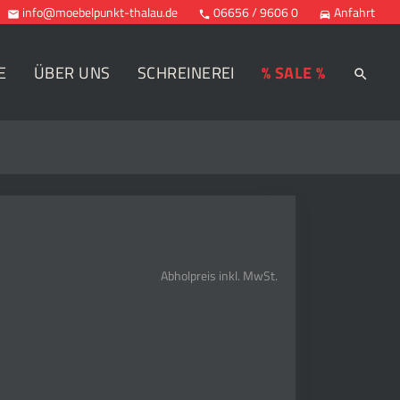
info@moebelpunkt-thalau.de
06656 / 9606 0
Anfahrt



E
ÜBER UNS
SCHREINEREI
% SALE %
Abholpreis inkl. MwSt.