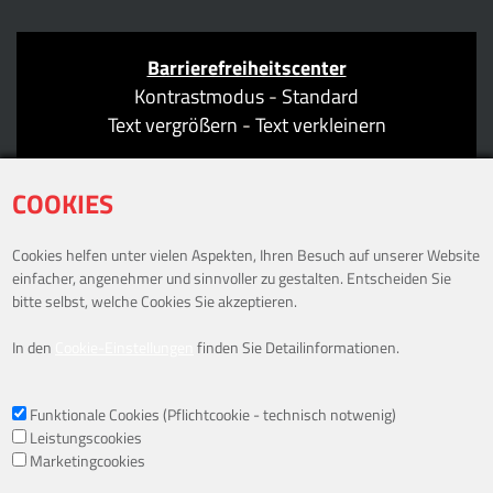
Barrierefreiheitscenter
Kontrastmodus
-
Standard
Text vergrößern
-
Text verkleinern
COOKIES
Cookies helfen unter vielen Aspekten, Ihren Besuch auf unserer Website
ÖFFNUNGSZEITEN
einfacher, angenehmer und sinnvoller zu gestalten. Entscheiden Sie
bitte selbst, welche Cookies Sie akzeptieren.
Mo: 09:00–18:30 Uhr
In den
Cookie-Einstellungen
finden Sie Detailinformationen.
Di: 09:00–18:30 Uhr
Mi: 09:00–18:30 Uhr
Do: 09:00–19:30 Uhr
Funktionale Cookies (Pflichtcookie - technisch notwenig)
Fr: 09:00–18:30 Uhr
Leistungscookies
Marketingcookies
Sa: 09:00–14.00 Uhr